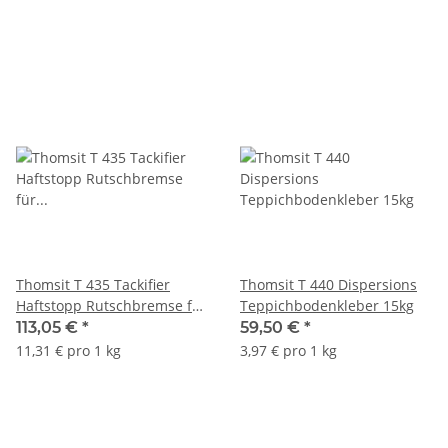
Thomsit T 435 Tackifier
Thomsit T 440 Dispersions
Haftstopp Rutschbremse für
Teppichbodenkleber 15kg
selbstliegende
113,05 €
*
59,50 €
*
Teppichfliesen 10kg
11,31 € pro 1 kg
3,97 € pro 1 kg