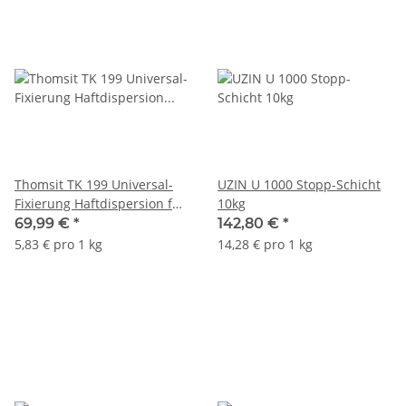
Thomsit TK 199 Universal-
UZIN U 1000 Stopp-Schicht
Fixierung Haftdispersion für
10kg
Textil- und CV-Beläge 12kg
69,99 €
*
142,80 €
*
5,83 € pro 1 kg
14,28 € pro 1 kg