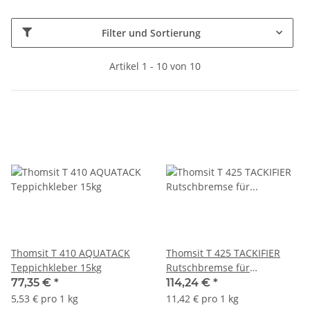
Filter und Sortierung
Artikel 1 - 10 von 10
Thomsit T 410 AQUATACK
Thomsit T 425 TACKIFIER
Teppichkleber 15kg
Rutschbremse für
selbstliegende
77,35 €
*
114,24 €
*
Teppichfliesen 10kg
5,53 € pro 1 kg
11,42 € pro 1 kg