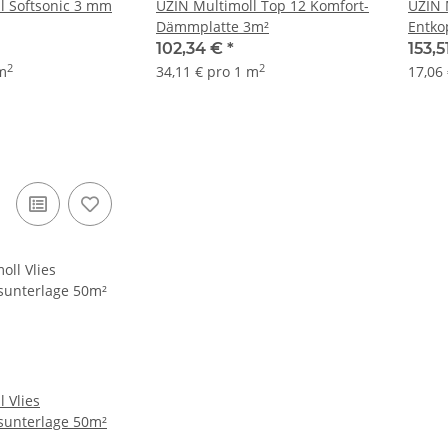
l Softsonic 3 mm
UZIN Multimoll Top 12 Komfort-
UZIN 
Dämmplatte 3m²
Entko
platte 6m²
102,34 €
*
153,5
2
2
 m
34,11 € pro 1 m
17,06
 Vlies
sunterlage 50m²