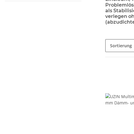
Problemlöse
als Stabil
verlegen o
(abzudichte
Sortierung