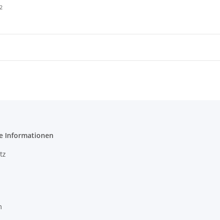
2
e Informationen
tz
m