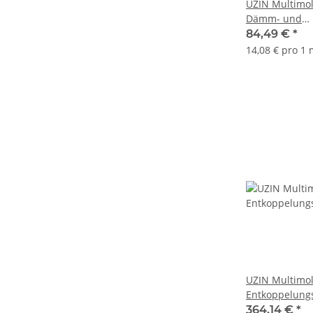
UZIN Multimol
Dämm- und
Entkoppelungs
84,49 €
*
14,08 € pro 1
UZIN Multimoll
Entkoppelung
364,14 €
*