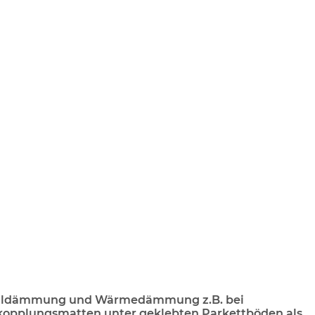
halldämmung und Wärmedämmung z.B. bei
tkopplungsmatten unter geklebten Parkettböden als