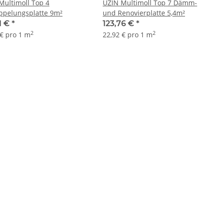
Multimoll Top 4
UZIN Multimoll Top 7 Dämm-
ppelungsplatte 9m²
und Renovierplatte 5,4m²
1 €
*
123,76 €
*
2
2
 € pro 1 m
22,92 € pro 1 m