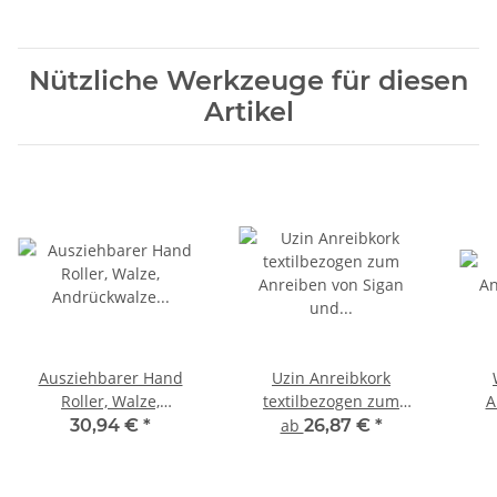
Nützliche Werkzeuge für diesen
Artikel
Ausziehbarer Hand
Uzin Anreibkork
Roller, Walze,
textilbezogen zum
A
Andrückwalze für Vinyl
Anreiben von Sigan und
30,94 €
*
ab
26,87 €
*
Böden, Bodenbelag &
Bodenbelägen
Wände