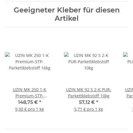
Geeigneter Kleber für diesen
Artikel
UZIN MK 250 1-K
UZIN MK 92 S 2-K PUR-
UZI
Premium-STP-
Parkettklebstoff 10kg
Par
Parkettklebstoff 16kg
148,75 €
*
57,12 €
*
9,30 € pro 1 kg
5,71 € pro 1 kg