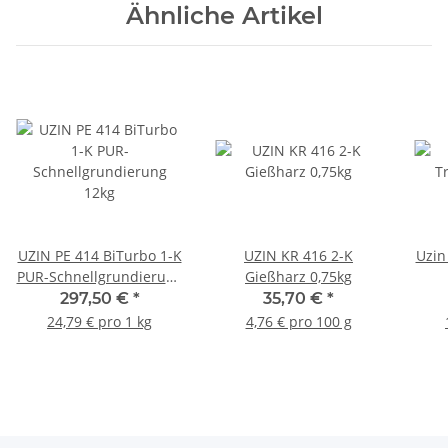
Ähnliche Artikel
UZIN PE 414 BiTurbo 1-K
UZIN KR 416 2-K
Uzin
PUR-Schnellgrundierung
Gießharz 0,75kg
12kg
297,50 €
*
35,70 €
*
24,79 € pro 1 kg
4,76 € pro 100 g