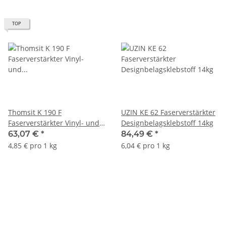
TOP
Thomsit K 190 F
UZIN KE 62 Faserverstärkter
Faserverstärkter Vinyl- und
Designbelagsklebstoff 14kg
PVC-Belagkleber 13kg
63,07 €
*
84,49 €
*
4,85 € pro 1 kg
6,04 € pro 1 kg