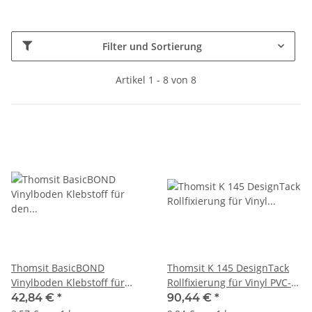
Filter und Sortierung
Artikel 1 - 8 von 8
Thomsit BasicBOND
Thomsit K 145 DesignTack
Vinylboden Klebstoff für
Rollfixierung für Vinyl PVC-
den Wohnbereich 12kg
Designbelägen 10kg
42,84 €
*
90,44 €
*