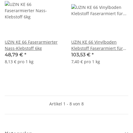
UZIN KE 66 Faserarmierter
UZIN KE 66 Vinylboden
Nass-Klebstoff 6kg
Klebstoff Faserarmiert für
Vinyl & PVC 14kg
48,79 €
*
103,53 €
*
8,13 € pro 1 kg
7,40 € pro 1 kg
Artikel 1 - 8 von 8