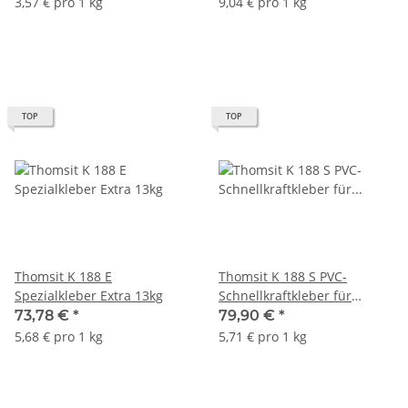
3,57 € pro 1 kg
9,04 € pro 1 kg
TOP
TOP
Thomsit K 188 E
Thomsit K 188 S PVC-
Spezialkleber Extra 13kg
Schnellkraftkleber für
Vinylboden 14kg
73,78 €
*
79,90 €
*
5,68 € pro 1 kg
5,71 € pro 1 kg