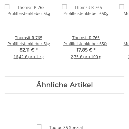
Thomsit R 765
Thomsit R 765
Profilleistenkleber 5kg
Profilleistenkleber 650g
Mo
82,11 €
*
17,85 €
*
16,42 € pro 1 kg
2,75 € pro 100 g
Ähnliche Artikel