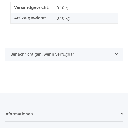
Produkteigenschaft
Wert
Versandgewicht:
0,10 kg
Artikelgewicht:
0,10
kg
Benachrichtigen, wenn verfügbar
Informationen