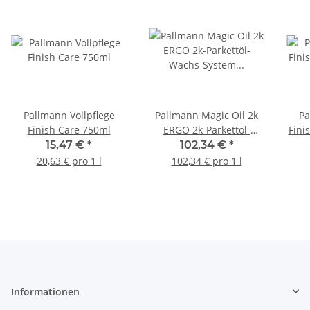
Pallmann Vollpflege
Pallmann Magic Oil 2k
Pa
Finish Care 750ml
ERGO 2k-Parkettöl-
Fini
Wachs-System 1 Liter
15,47 €
*
102,34 €
*
20,63 € pro 1 l
102,34 € pro 1 l
Informationen