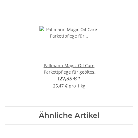
Pallmann Magic Oil Care
Parkettpflege für geöltes
Parkett 5 Liter
127,33 €
*
25,47 € pro 1 kg
Ähnliche Artikel