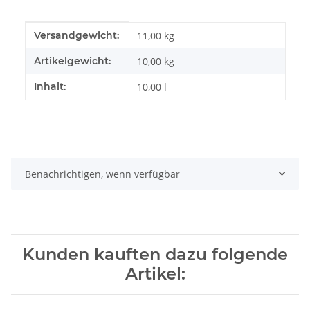
Produkteigenschaft
Wert
Versandgewicht:
11,00 kg
Artikelgewicht:
10,00
kg
Inhalt:
10,00 l
Benachrichtigen, wenn verfügbar
Kunden kauften dazu folgende
Artikel: