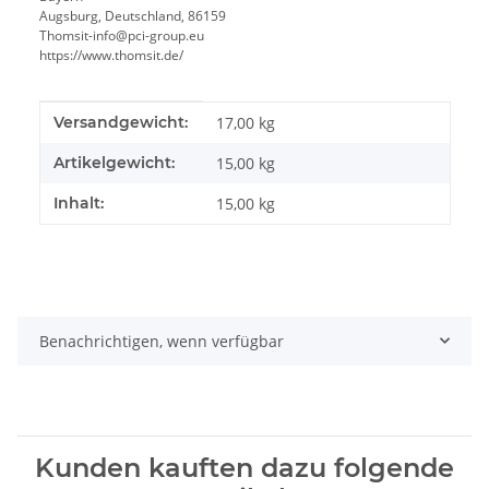
Augsburg, Deutschland, 86159
Thomsit-info@pci-group.eu
https://www.thomsit.de/
Produkteigenschaft
Wert
Versandgewicht:
17,00 kg
Artikelgewicht:
15,00
kg
Inhalt:
15,00 kg
Benachrichtigen, wenn verfügbar
Kunden kauften dazu folgende