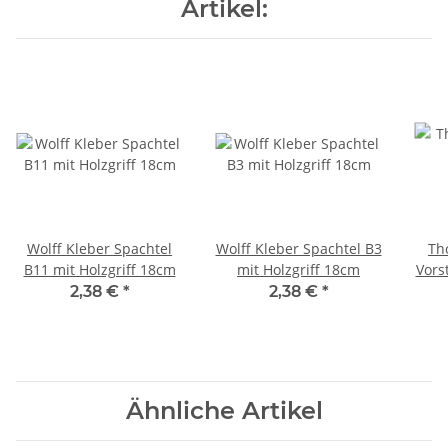
Artikel:
Wolff Kleber Spachtel
Wolff Kleber Spachtel B3
Th
B11 mit Holzgriff 18cm
mit Holzgriff 18cm
Vors
und 
2,38 €
*
2,38 €
*
Ähnliche Artikel