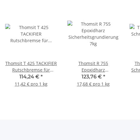
Thomsit T 425 TACKIFIER
Thomsit R 755
Th
Rutschbremse für
Epoxidharz
Sch
selbstliegende
Sicherheitsgrundierung
114,24 €
*
123,76 €
*
Teppichfliesen 10kg
7kg
11,42 € pro 1 kg
17,68 € pro 1 kg