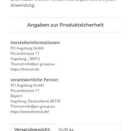
Anwendung.
Angaben zur Produktsicherheit
Herstellerinformationen:
PCI Augsburg GmbH
Piccardstrasse 11
Augsburg, , 86012
Thomsit-info@pci-group.eu
https://thomsit.de
verantwortliche Person:
PCI Augsburg GmbH
Piccardstrasse 11
Bayern
Augsburg, Deutschland, 86159
Thomsit-info@pci-group.eu
https://www.thomsit.de/
Produkteigenschaft
Wert
Versandgewicht:
16,00 kg