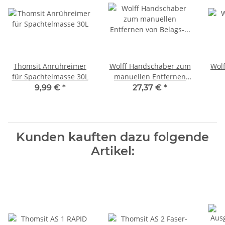
Thomsit Anrühreimer
Wolff Handschaber zum
Wolf
für Spachtelmasse 30L
manuellen Entfernen
von Belags- oder
9,99 €
*
27,37 €
*
Kleberresten
Kunden kauften dazu folgende
Artikel: