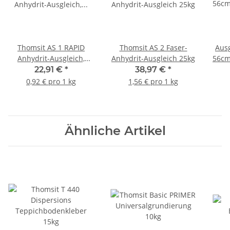
Thomsit AS 1 RAPID
Thomsit AS 2 Faser-
Aus
Anhydrit-Ausgleich,
Anhydrit-Ausgleich 25kg
56cm 
Bodenausgleichsmasse
Too
22,91 €
*
38,97 €
*
25kg
0,92 € pro 1 kg
1,56 € pro 1 kg
Ähnliche Artikel