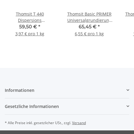
Thomsit T 440
Thomsit Basic PRIMER
Thom
Dispersions
Universalgrundierung
Teppichbodenkleber
10kg
59,50 €
*
65,45 €
*
15kg
3,97 € pro 1 kg
6,55 € pro 1 kg
Informationen
Gesetzliche Informationen
* Alle Preise inkl. gesetzlicher USt., zzgl.
Versand