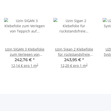
Uzin SIGAN 3 Klebefolie
Uzin Sigan 2 Klebefolie
UZI
zum Verlegen von
für rückstandsfreie
Sys
Teppich auf Parkett oder
Belag auf Belag
242,76 €
*
243,95 €
*
Laminat 20m²
Verklebung 20m²
2
2
12,14 € pro 1 m
12,20 € pro 1 m