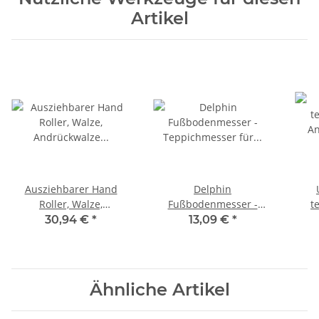
Artikel
Ausziehbarer Hand
Delphin
Roller, Walze,
Fußbodenmesser -
t
Andrückwalze für Vinyl
Teppichmesser für
Anre
30,94 €
*
13,09 €
*
Böden, Bodenbelag &
präzisen Schnitt
Wände
Ähnliche Artikel