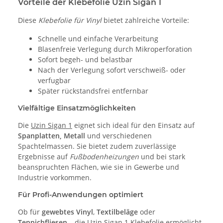
Vorteile der Klebefolie Uzin Sigan 1
Diese
Klebefolie für Vinyl
bietet zahlreiche Vorteile:
Schnelle und einfache Verarbeitung
Blasenfreie Verlegung durch Mikroperforation
Sofort begeh- und belastbar
Nach der Verlegung sofort verschweiß- oder
verfugbar
Später rückstandsfrei entfernbar
Vielfältige Einsatzmöglichkeiten
Die
Uzin Sigan 1
eignet sich ideal für den Einsatz auf
Spanplatten, Metall
und verschiedenen
Spachtelmassen. Sie bietet zudem zuverlässige
Ergebnisse auf
Fußbodenheizungen
und bei stark
beanspruchten Flächen, wie sie in Gewerbe und
Industrie vorkommen.
Für Profi-Anwendungen optimiert
Ob für
gewebtes Vinyl
,
Textilbeläge
oder
Teppichfliesen
– die Uzin Sigan 1 Klebefolie ermöglicht