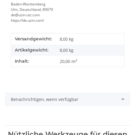
Baden-Württemberg
Ulm, Deutschland, 89079
de@uzin-utz.com
https://de.uzin.com/
Produkteigenschaft
Wert
Versandgewicht:
8,00 kg
Artikelgewicht:
8,00
kg
2
Inhalt:
20,00 m
Benachrichtigen, wenn verfügbar
Nützliche Werkzeuge für diesen