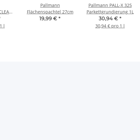
Pallmann
Pallmann PALL-X 325
 CLEAN
Flächenspachtel 27cm
Parkettgrundierung 1L
0ml
*
19,99 €
*
30,94 €
*
1 l
30,94 € pro 1 l