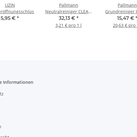
UZIN
Pallmann
Pallmann
eröffnungsschlüssel
Neutralreiniger CLEAN
Grundreiniger
5Ll
STRONG 75
5,95 €
*
32,13 €
*
15,47 €
3,21 € pro 1 l
20,63 € pro 
e Informationen
tz
m