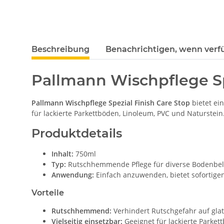
weitere Registerkarten anzeigen
Beschreibung
Benachrichtigen, wenn verf
Pallmann Wischpflege Sp
Pallmann Wischpflege Spezial Finish Care Stop
bietet ei
für lackierte Parkettböden, Linoleum, PVC und Naturstein
Produktdetails
Inhalt:
750ml
Typ:
Rutschhemmende Pflege für diverse Bodenbe
Anwendung:
Einfach anzuwenden, bietet sofortig
Vorteile
Rutschhemmend:
Verhindert Rutschgefahr auf gla
Vielseitig einsetzbar:
Geeignet für lackierte Parket