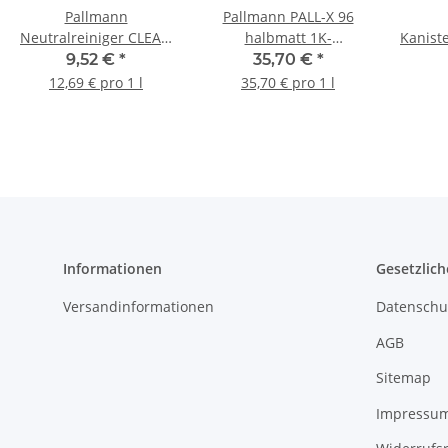
Pallmann
Pallmann PALL-X 96
Neutralreiniger CLEAN
halbmatt 1K-
Kanist
750ml
Parkettversiegelung 1L
9,52 €
*
35,70 €
*
12,69 € pro 1 l
35,70 € pro 1 l
Informationen
Gesetzlich
Versandinformationen
Datenschu
AGB
Sitemap
Impressu