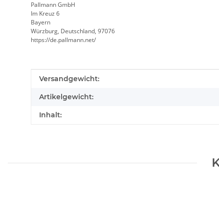
Pallmann GmbH
Im Kreuz 6
Bayern
Würzburg, Deutschland, 97076
https://de.pallmann.net/
Produkteigenschaft
Wert
Versandgewicht:
Artikelgewicht:
Inhalt:
K