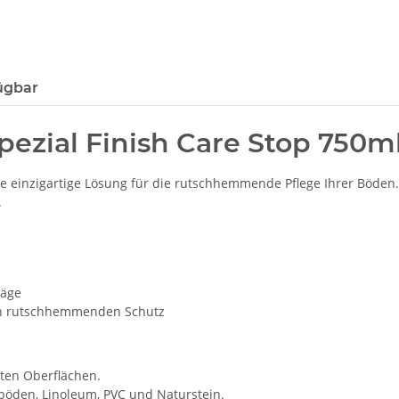
ügbar
ezial Finish Care Stop 750m
ne einzigartige Lösung für die rutschhemmende Pflege Ihrer Böden. 
.
läge
en rutschhemmenden Schutz
tten Oberflächen.
tböden, Linoleum, PVC und Naturstein.