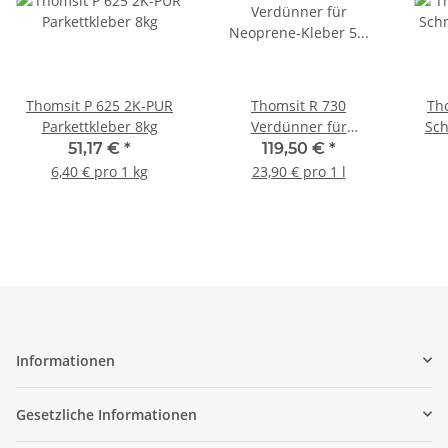
Thomsit P 625 2K-PUR
Thomsit R 730
Th
Parkettkleber 8kg
Verdünner für
Sch
Neoprene-Kleber 5 Liter
51,17 €
*
119,50 €
*
6,40 € pro 1 kg
23,90 € pro 1 l
Informationen
Gesetzliche Informationen