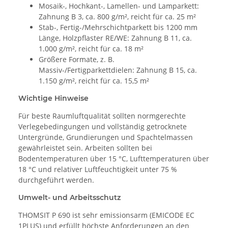
Mosaik-, Hochkant-, Lamellen- und Lamparkett:
Zahnung B 3, ca. 800 g/m², reicht für ca. 25 m²
Stab-, Fertig-/Mehrschichtparkett bis 1200 mm
Länge, Holzpflaster RE/WE: Zahnung B 11, ca.
1.000 g/m², reicht für ca. 18 m²
Größere Formate, z. B.
Massiv-/Fertigparkettdielen: Zahnung B 15, ca.
1.150 g/m², reicht für ca. 15,5 m²
Wichtige Hinweise
Für beste Raumluftqualität sollten normgerechte
Verlegebedingungen und vollständig getrocknete
Untergründe, Grundierungen und Spachtelmassen
gewährleistet sein. Arbeiten sollten bei
Bodentemperaturen über 15 °C, Lufttemperaturen über
18 °C und relativer Luftfeuchtigkeit unter 75 %
durchgeführt werden.
Umwelt- und Arbeitsschutz
THOMSIT P 690 ist sehr emissionsarm (EMICODE EC
1PLUS) und erfüllt höchste Anforderungen an den