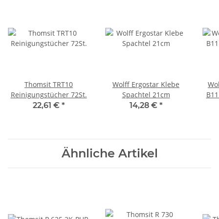
Thomsit TRT10
Wolff Ergostar Klebe
Wol
Reinigungstücher 72St.
Spachtel 21cm
B11
22,61 €
*
14,28 €
*
Ähnliche Artikel