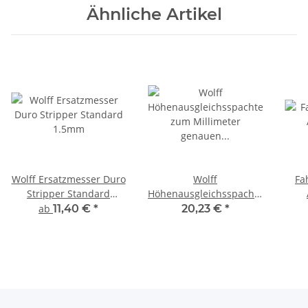
Ähnliche Artikel
Wolff Ersatzmesser Duro
Wolff
Fa
Stripper Standard
Höhenausgleichsspachtel
1.5mm
zum Millimeter genauen
ab
11,40 €
*
20,23 €
*
anspachteln von
Bodenübergängen