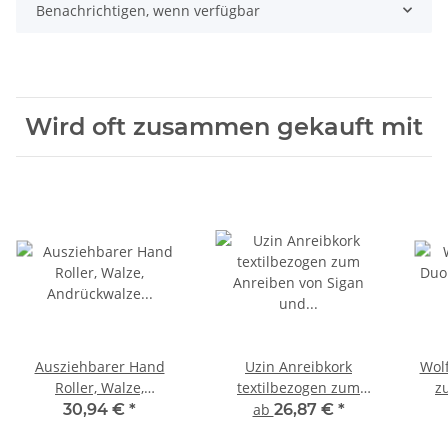
Benachrichtigen, wenn verfügbar
Wird oft zusammen gekauft mit
Ausziehbarer Hand
Uzin Anreibkork
Wolf
Roller, Walze,
textilbezogen zum
z
Andrückwalze für Vinyl
Anreiben von Sigan und
30,94 €
*
ab
26,87 €
*
Böden, Bodenbelag &
Bodenbelägen