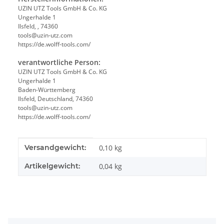
UZIN UTZ Tools GmbH & Co. KG
Ungerhalde 1
Ilsfeld, , 74360
tools@uzin-utz.com
https://de.wolff-tools.com/
verantwortliche Person:
UZIN UTZ Tools GmbH & Co. KG
Ungerhalde 1
Baden-Württemberg
Ilsfeld, Deutschland, 74360
tools@uzin-utz.com
https://de.wolff-tools.com/
Produkteigenschaft
Wert
Versandgewicht:
0,10 kg
Artikelgewicht:
0,04
kg