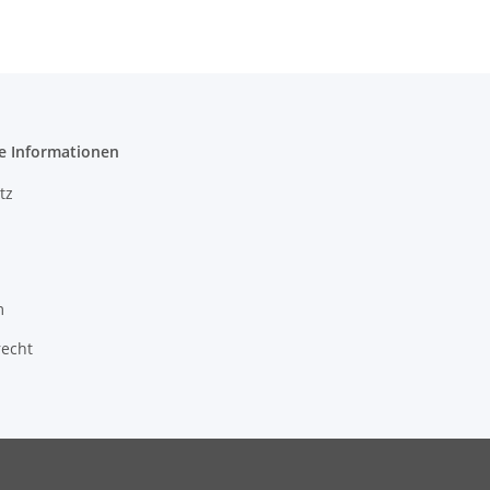
e Informationen
tz
m
recht