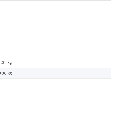
1,01 kg
0,06
kg