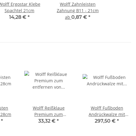
Wolff Ergostar Klebe
Wolff Zahnleisten
Spachtel 21cm
Zahnung B11 - 21cm
14,28 €
*
ab
0,87 €
*
sten
Wolff Reißklaue
Wolff Fußboden
 28cm
Premium zum
Andrückwalze mit
entfernen von
Tragebügeln für
€
*
33,32 €
*
297,50 €
*
verklebten
kompfortablen
Bodenbelägen
Transport 30kg