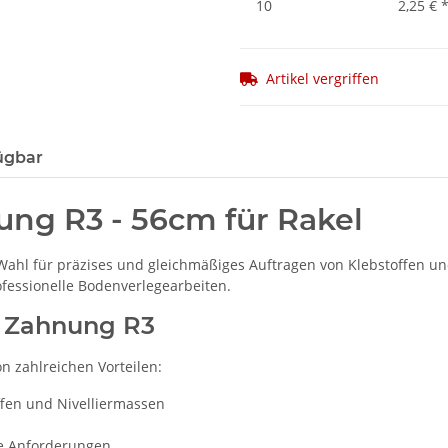
10
2,25 €
Artikel vergriffen
ügbar
ng R3 - 56cm für Rakel
 Wahl für präzises und gleichmäßiges Auftragen von Klebstoffen u
ofessionelle Bodenverlegearbeiten.
e Zahnung R3
on zahlreichen Vorteilen:
ffen und Nivelliermassen
e Anforderungen