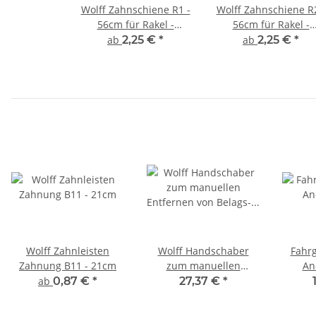
Wolff Zahnschiene R1 -
Wolff Zahnschiene R2
56cm für Rakel -
56cm für Rakel -
Einklemmleiste
Einklemmleiste
ab
2,25 €
*
ab
2,25 €
*
Wolff Zahnleisten
Wolff Handschaber
Fahrg
Zahnung B11 - 21cm
zum manuellen
An
Entfernen von Belags-
ab
0,87 €
*
27,37 €
*
oder Kleberresten