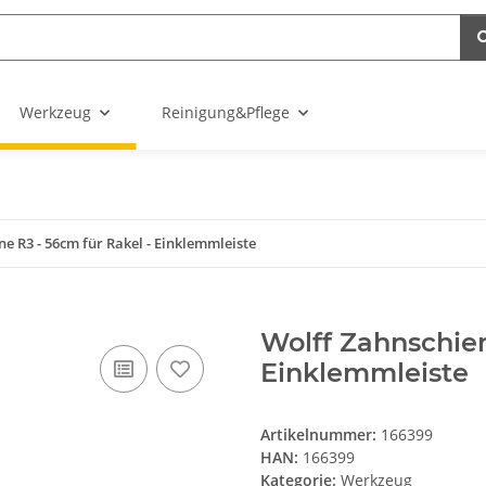
Werkzeug
Reinigung&Pflege
e R3 - 56cm für Rakel - Einklemmleiste
Wolff Zahnschien
Einklemmleiste
Artikelnummer:
166399
HAN:
166399
Kategorie:
Werkzeug