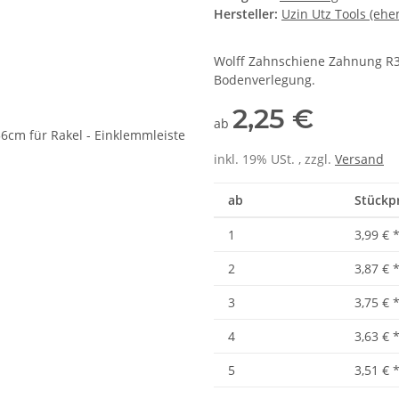
Hersteller:
Uzin Utz Tools (ehe
Wolff Zahnschiene Zahnung R3 -
Bodenverlegung.
2,25 €
ab
inkl. 19% USt. , zzgl.
Versand
ab
Stückpr
1
3,99 €
2
3,87 €
3
3,75 €
4
3,63 €
5
3,51 €