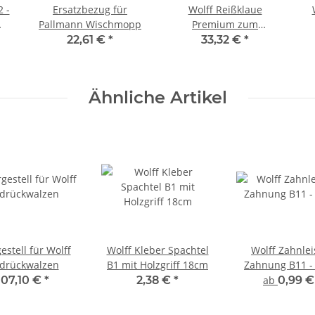
 -
Ersatzbezug für
Wolff Reißklaue
Pallmann Wischmopp
Premium zum
entfernen von
22,61 €
*
33,32 €
*
verklebten
Bodenbelägen
Ähnliche Artikel
estell für Wolff
Wolff Kleber Spachtel
Wolff Zahnlei
drückwalzen
B1 mit Holzgriff 18cm
Zahnung B11 -
107,10 €
*
2,38 €
*
ab
0,99 