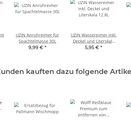
mit
UZIN Anrühreimer für
UZIN Wassereimer inkl.
Spachtelmasse 30L
Deckel und Literskala
12.8L
9,99 €
*
5,95 €
*
unden kauften dazu folgende Artike