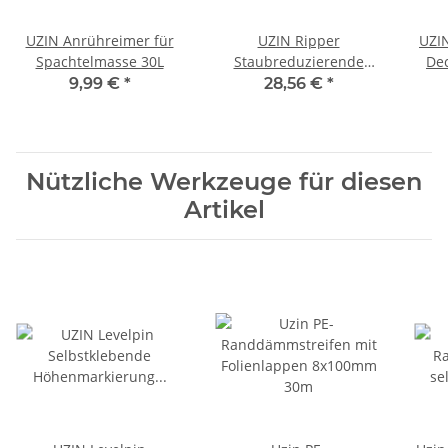
UZIN Anrühreimer für
UZIN Ripper
UZIN
Spachtelmasse 30L
Staubreduzierende
Dec
Sacköffnungshilfe für
9,99 €
*
28,56 €
*
Spachtelmassen
Nützliche Werkzeuge für diesen
Artikel