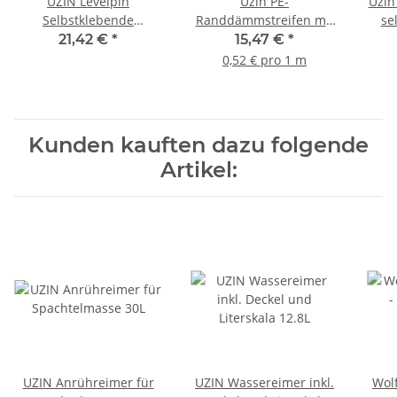
UZIN Levelpin
Uzin PE-
Uzin
Selbstklebende
Randdämmstreifen mit
se
Höhenmarkierung für
Folienlappen 8x100mm
21,42 €
*
15,47 €
*
Spachtelmassen und
30m
0,52 € pro 1 m
Estriche 20St
Kunden kauften dazu folgende
Artikel:
UZIN Anrühreimer für
UZIN Wassereimer inkl.
Wol