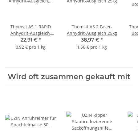
Thomsit AS 1 RAPID
Thomsit AS 2 Faser-
Tho
Anhydrit-Ausgleich,
Anhydrit-Ausgleich 25kg
Bo
Bodenausgleichsmasse
22,91 €
*
38,97 €
*
25kg
0,92 € pro 1 kg
1,56 € pro 1 kg
Wird oft zusammen gekauft mit