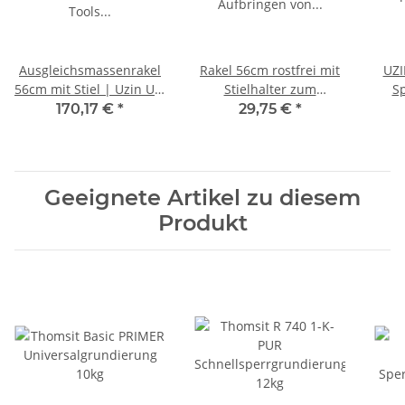
Ausgleichsmassenrakel
Rakel 56cm rostfrei mit
UZI
56cm mit Stiel | Uzin Utz
Stielhalter zum
S
Tools (ehemals Wolff)
Aufbringen von
170,17 €
*
29,75 €
*
Ausgleichsmasse
Geeignete Artikel zu diesem
Produkt