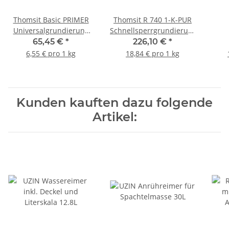
Thomsit Basic PRIMER
Thomsit R 740 1-K-PUR
Universalgrundierung
Schnellsperrgrundierung
10kg
12kg
Spe
65,45 €
*
226,10 €
*
6,55 € pro 1 kg
18,84 € pro 1 kg
Kunden kauften dazu folgende
Artikel: