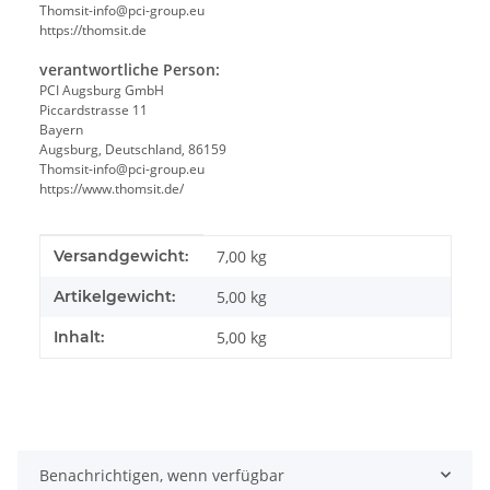
Thomsit-info@pci-group.eu
https://thomsit.de
verantwortliche Person:
PCI Augsburg GmbH
Piccardstrasse 11
Bayern
Augsburg, Deutschland, 86159
Thomsit-info@pci-group.eu
https://www.thomsit.de/
Produkteigenschaft
Wert
Versandgewicht:
7,00 kg
Artikelgewicht:
5,00
kg
Inhalt:
5,00 kg
Benachrichtigen, wenn verfügbar