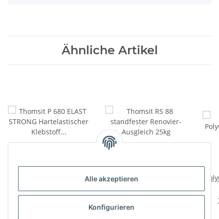
Ähnliche Artikel
Thomsit P 680 ELAST
Thomsit RS 88
STRONG Hartelastischer
standfester Renovier-
Poly
Alle akzeptieren
Klebstoff für Massiv-
Ausgleich 25kg
104,72 €
*
33,32 €
*
und Fertigparkett 18kg
5,82 € pro 1 kg
1,33 € pro 1 kg
Konfigurieren