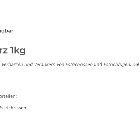
ügbar
rz 1kg
m
Verharzen und Verankern von Estrichrissen
und
Estrichfugen
. Di
orteilen:
strichrissen