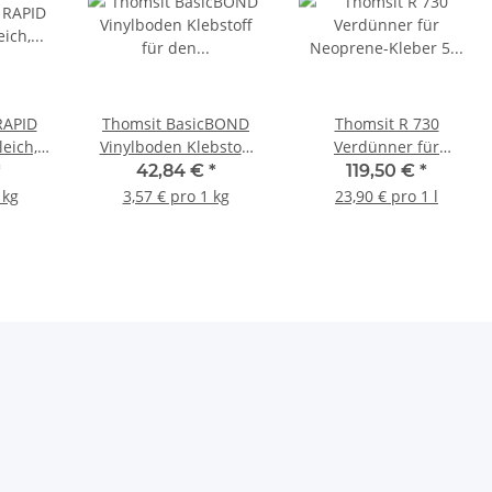
RAPID
Thomsit BasicBOND
Thomsit R 730
eich,
Vinylboden Klebstoff
Verdünner für
smasse
für den Wohnbereich
Neoprene-Kleber 5
*
42,84 €
*
119,50 €
*
12kg
Liter
 kg
3,57 € pro 1 kg
23,90 € pro 1 l