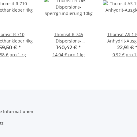
omsit R 710
Thomsit R 745
Thomsit AS 1 
ethankleber 4kg
Dispersions-
Anhydrit-Ausgl
Sperrgrundierung 10kg
Bodenausgleich
59,50 €
*
140,42 €
*
22,91 €
25kg
88 € pro 1 kg
14,04 € pro 1 kg
0,92 € pro 1
e Informationen
tz