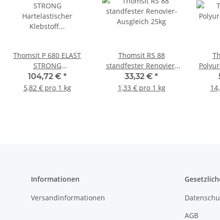
Thomsit P 680 ELAST
Thomsit RS 88
Th
STRONG
standfester Renovier-
Polyur
Hartelastischer
Ausgleich 25kg
104,72 €
*
33,32 €
*
Klebstoff für Massiv-
5,82 € pro 1 kg
1,33 € pro 1 kg
14,
und Fertigparkett 18kg
Informationen
Gesetzlich
Versandinformationen
Datenschu
AGB