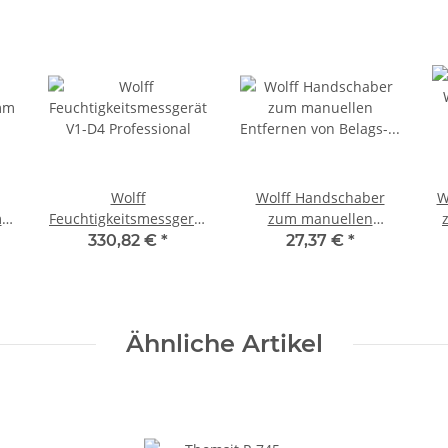
Wolff
Wolff Handschaber
W
mm
Feuchtigkeitsmessgerät
zum manuellen
V1-D4 Professional
Entfernen von Belags-
B
330,82 €
*
27,37 €
*
oder Kleberresten
Ähnliche Artikel