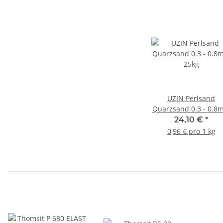
UZIN Perlsand
Quarzsand 0.3 - 0.8
25kg
24,10 €
*
0,96 € pro 1 kg