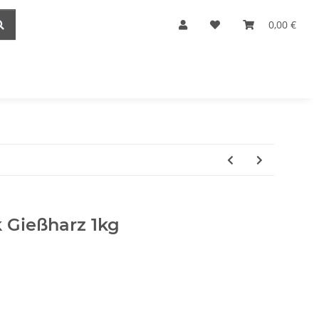
0,00 €
 Gießharz 1kg