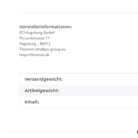
Herstellerinformationen:
PCI Augsburg GmbH
Piccardstrasse 11
Augsburg, , 86012
Thomsit-info@pci-group.eu
https://thomsit.de
Produkteigenschaft
Wert
Versandgewicht:
Artikelgewicht:
Inhalt: